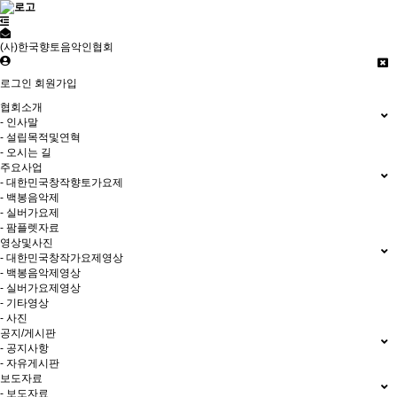
(사)한국향토음악인협회
로그인
회원가입
협회소개
- 인사말
- 설립목적및연혁
- 오시는 길
주요사업
- 대한민국창작향토가요제
- 백봉음악제
- 실버가요제
- 팜플렛자료
영상및사진
- 대한민국창작가요제영상
- 백봉음악제영상
- 실버가요제영상
- 기타영상
- 사진
공지/게시판
- 공지사항
- 자유게시판
보도자료
- 보도자료