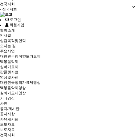
전국지회
- 전국지회
로그인
회원가입
협회소개
인사말
설립목적및연혁
오시는 길
주요사업
대한민국창작향토가요제
백봉음악제
실버가요제
팜플렛자료
영상및사진
대한민국창작가요제영상
백봉음악제영상
실버가요제영상
기타영상
사진
공지/게시판
공지사항
자유게시판
보도자료
보도자료
전국지회