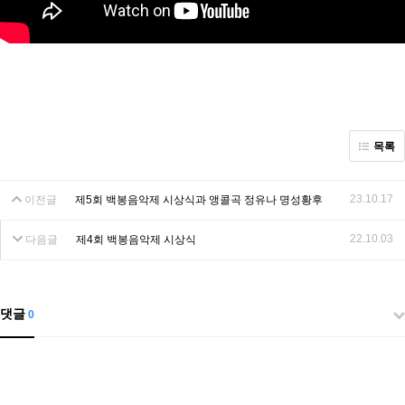
목록
23.10.17
이전글
제5회 백봉음악제 시상식과 앵콜곡 정유나 명성황후
22.10.03
다음글
제4회 백봉음악제 시상식
댓글
0